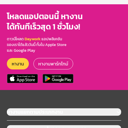
โหลดแอปตอนนี้ หางาน
ได้ทันทีเร็วสุด 1 ชั่วโมง!
ดาวน์โหลด
Daywork
แอปพลิเคชัน
ของเราได้แล้ววันนี้ ทั้งใน Apple Store
และ Google Play
หางาน
หางานพาร์ทไทม์
หางานแยกตามประเภทงาน