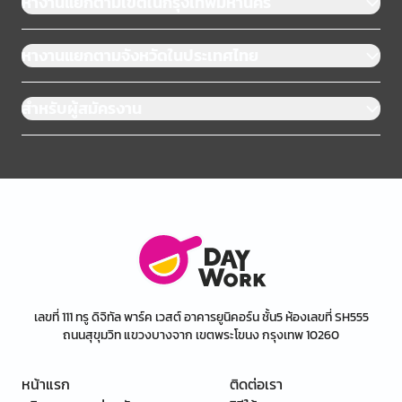
หางานแยกตามเขตในกรุงเทพมหานคร
หางานแยกตามจังหวัดในประเทศไทย
สำหรับผู้สมัครงาน
เลขที่ 111 ทรู ดิจิทัล พาร์ค เวสต์ อาคารยูนิคอร์น ชั้น5 ห้องเลขที่ SH555
ถนนสุขุมวิท แขวงบางจาก เขตพระโขนง กรุงเทพ 10260
หน้าแรก
ติดต่อเรา