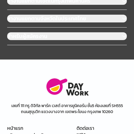
หางานแยกตามเขตในกรุงเทพมหานคร
หางานแยกตามจังหวัดในประเทศไทย
สำหรับผู้สมัครงาน
เลขที่ 111 ทรู ดิจิทัล พาร์ค เวสต์ อาคารยูนิคอร์น ชั้น5 ห้องเลขที่ SH555
ถนนสุขุมวิท แขวงบางจาก เขตพระโขนง กรุงเทพ 10260
หน้าแรก
ติดต่อเรา