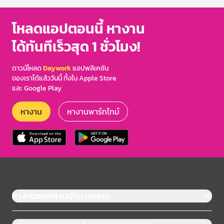
โหลดแอปตอนนี้ หางาน
ได้ทันทีเร็วสุด 1 ชั่วโมง!
ดาวน์โหลด
Daywork
แอปพลิเคชัน
ของเราได้แล้ววันนี้ ทั้งใน Apple Store
และ Google Play
หางาน
หางานพาร์ทไทม์
หางานแยกตามประเภทงาน