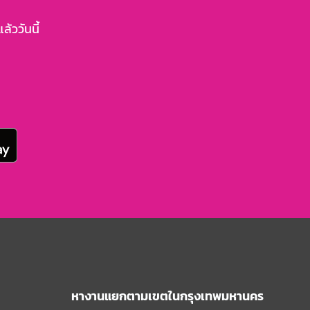
้ววันนี้
หางานแยกตามเขตในกรุงเทพมหานคร