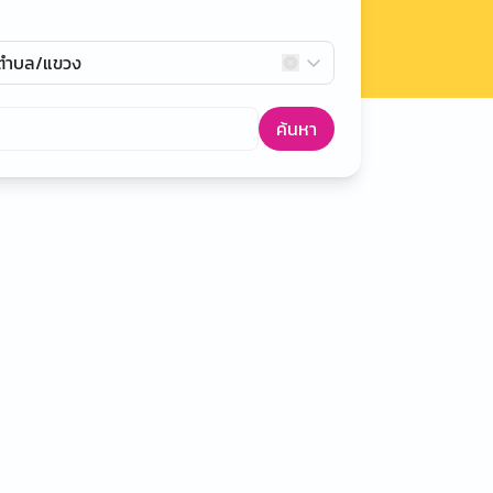
กตำบล/แขวง
ค้นหา