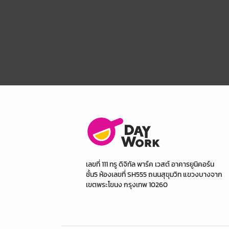
เลขที่ 111 ทรู ดิจิทัล พาร์ค เวสต์ อาคารยูนิคอร์น
ชั้น5 ห้องเลขที่ SH555 ถนนสุขุมวิท แขวงบางจาก
เขตพระโขนง กรุงเทพ 10260