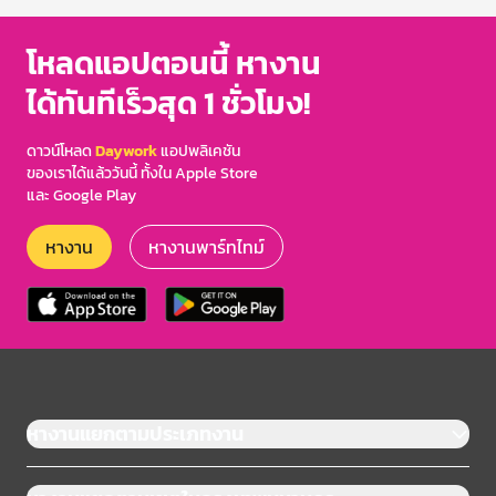
โหลดแอปตอนนี้ หางาน
ได้ทันทีเร็วสุด 1 ชั่วโมง!
ดาวน์โหลด
Daywork
แอปพลิเคชัน
ของเราได้แล้ววันนี้ ทั้งใน Apple Store
และ Google Play
หางาน
หางานพาร์ทไทม์
หางานแยกตามประเภทงาน