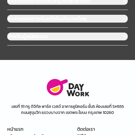
หางานแยกตามเขตในกรุงเทพมหานคร
หางานแยกตามจังหวัดในประเทศไทย
สำหรับผู้สมัครงาน
เลขที่ 111 ทรู ดิจิทัล พาร์ค เวสต์ อาคารยูนิคอร์น ชั้น5 ห้องเลขที่ SH555
ถนนสุขุมวิท แขวงบางจาก เขตพระโขนง กรุงเทพ 10260
หน้าแรก
ติดต่อเรา