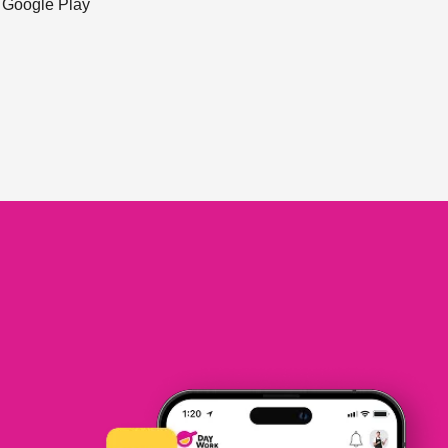
ะ Google Play