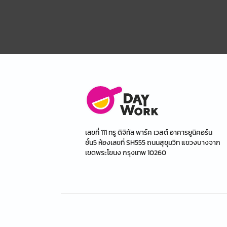
เลขที่ 111 ทรู ดิจิทัล พาร์ค เวสต์ อาคารยูนิคอร์น
ชั้น5 ห้องเลขที่ SH555 ถนนสุขุมวิท แขวงบางจาก
เขตพระโขนง กรุงเทพ 10260