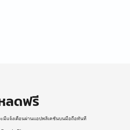
โหลดฟรี
 จะมีแจ้งเตือนผ่านแอปพลิเคชันบนมือถือทันที