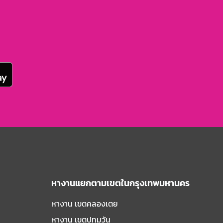
หางานแยกตามเขตในกรุงเทพมหานคร
หางาน เขตคลองเตย
หางาน เขตปทุมวัน