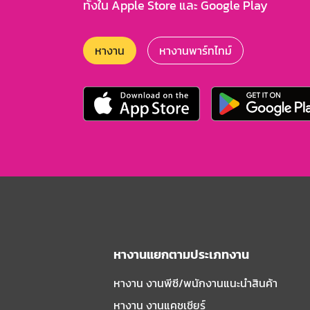
ทั้งใน Apple Store และ Google Play
หางาน
หางานพาร์ทไทม์
หางานแยกตามประเภทงาน
หางาน งานพีซี/พนักงานแนะนําสินค้า
หางาน งานแคชเชียร์