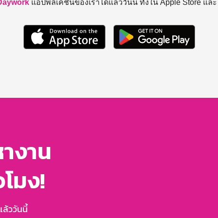
Daywork
แอปพลิเคชันของเราได้แล้ววันนี้ ทั้งใน Apple Store แล
หางาน
่วโมง!
้ววันนี้