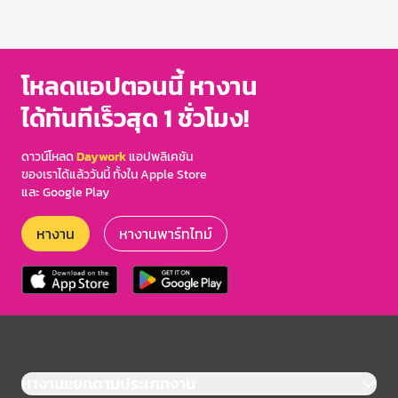
โหลดแอปตอนนี้ หางาน
ได้ทันทีเร็วสุด 1 ชั่วโมง!
ดาวน์โหลด
Daywork
แอปพลิเคชัน
ของเราได้แล้ววันนี้ ทั้งใน Apple Store
และ Google Play
หางาน
หางานพาร์ทไทม์
หางานแยกตามประเภทงาน