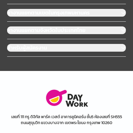
หางานแยกตามเขตในกรุงเทพมหานคร
หางานแยกตามจังหวัดในประเทศไทย
สำหรับผู้สมัครงาน
เลขที่ 111 ทรู ดิจิทัล พาร์ค เวสต์ อาคารยูนิคอร์น ชั้น5 ห้องเลขที่ SH555
ถนนสุขุมวิท แขวงบางจาก เขตพระโขนง กรุงเทพ 10260