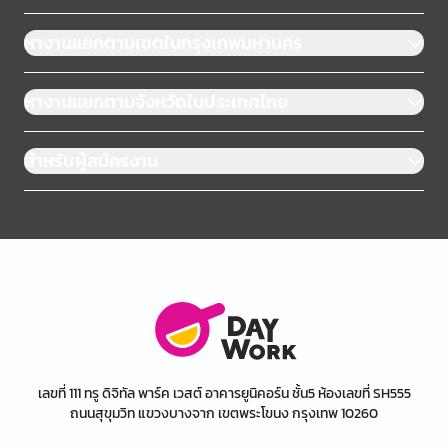
หางานแยกตามเขตในกรุงเทพมหานคร
หางานแยกตามจังหวัดในประเทศไทย
สำหรับผู้สมัครงาน
เลขที่ 111 ทรู ดิจิทัล พาร์ค เวสต์ อาคารยูนิคอร์น ชั้น5 ห้องเลขที่ SH555
ถนนสุขุมวิท แขวงบางจาก เขตพระโขนง กรุงเทพ 10260