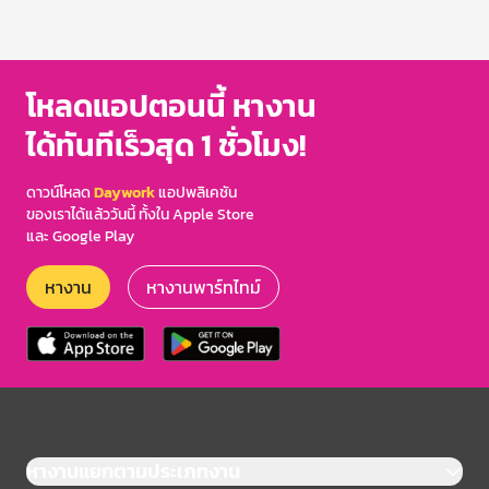
โหลดแอปตอนนี้ หางาน
ได้ทันทีเร็วสุด 1 ชั่วโมง!
ดาวน์โหลด
Daywork
แอปพลิเคชัน
ของเราได้แล้ววันนี้ ทั้งใน Apple Store
และ Google Play
หางาน
หางานพาร์ทไทม์
หางานแยกตามประเภทงาน