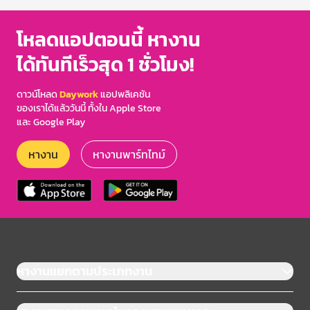
โหลดแอปตอนนี้ หางาน
ได้ทันทีเร็วสุด 1 ชั่วโมง!
ดาวน์โหลด
Daywork
แอปพลิเคชัน
ของเราได้แล้ววันนี้ ทั้งใน Apple Store
และ Google Play
หางาน
หางานพาร์ทไทม์
หางานแยกตามประเภทงาน