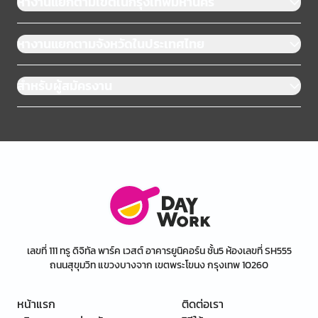
หางานแยกตามเขตในกรุงเทพมหานคร
หางานแยกตามจังหวัดในประเทศไทย
สำหรับผู้สมัครงาน
เลขที่ 111 ทรู ดิจิทัล พาร์ค เวสต์ อาคารยูนิคอร์น ชั้น5 ห้องเลขที่ SH555
ถนนสุขุมวิท แขวงบางจาก เขตพระโขนง กรุงเทพ 10260
หน้าแรก
ติดต่อเรา