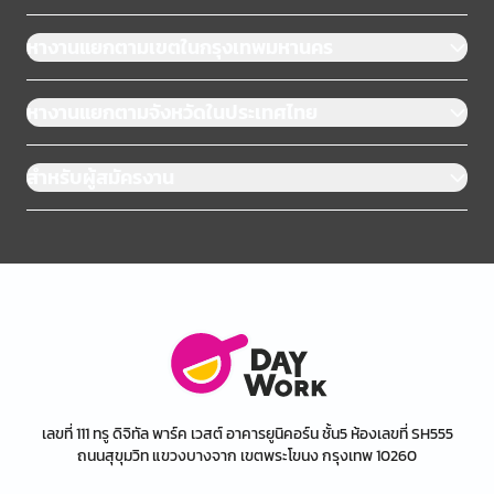
หางานแยกตามเขตในกรุงเทพมหานคร
หางานแยกตามจังหวัดในประเทศไทย
สำหรับผู้สมัครงาน
เลขที่ 111 ทรู ดิจิทัล พาร์ค เวสต์ อาคารยูนิคอร์น ชั้น5 ห้องเลขที่ SH555
ถนนสุขุมวิท แขวงบางจาก เขตพระโขนง กรุงเทพ 10260