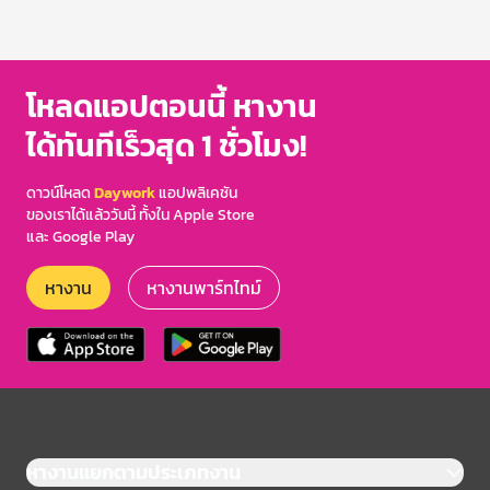
โหลดแอปตอนนี้ หางาน
ได้ทันทีเร็วสุด 1 ชั่วโมง!
ดาวน์โหลด
Daywork
แอปพลิเคชัน
ของเราได้แล้ววันนี้ ทั้งใน Apple Store
และ Google Play
หางาน
หางานพาร์ทไทม์
หางานแยกตามประเภทงาน