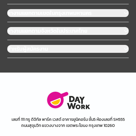
หางานแยกตามเขตในกรุงเทพมหานคร
หางานแยกตามจังหวัดในประเทศไทย
สำหรับผู้สมัครงาน
เลขที่ 111 ทรู ดิจิทัล พาร์ค เวสต์ อาคารยูนิคอร์น ชั้น5 ห้องเลขที่ SH555
ถนนสุขุมวิท แขวงบางจาก เขตพระโขนง กรุงเทพ 10260