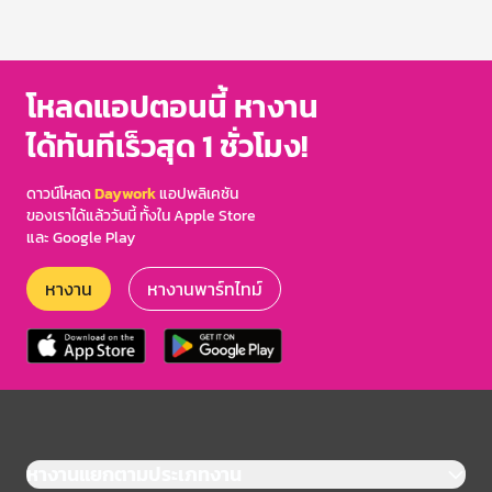
โหลดแอปตอนนี้ หางาน
ได้ทันทีเร็วสุด 1 ชั่วโมง!
ดาวน์โหลด
Daywork
แอปพลิเคชัน
ของเราได้แล้ววันนี้ ทั้งใน Apple Store
และ Google Play
หางาน
หางานพาร์ทไทม์
หางานแยกตามประเภทงาน