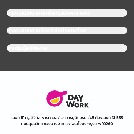
หางานแยกตามเขตในกรุงเทพมหานคร
หางานแยกตามจังหวัดในประเทศไทย
สำหรับผู้สมัครงาน
เลขที่ 111 ทรู ดิจิทัล พาร์ค เวสต์ อาคารยูนิคอร์น ชั้น5 ห้องเลขที่ SH555
ถนนสุขุมวิท แขวงบางจาก เขตพระโขนง กรุงเทพ 10260