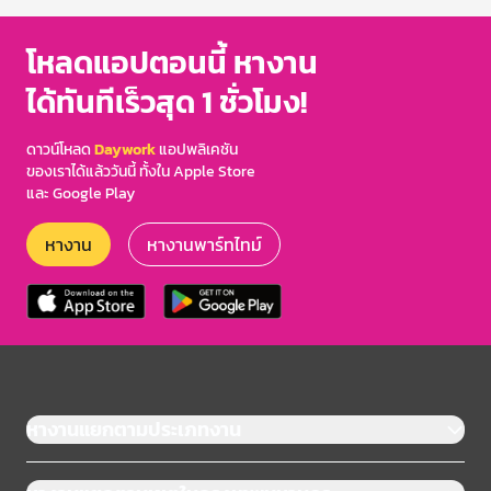
โหลดแอปตอนนี้ หางาน
ได้ทันทีเร็วสุด 1 ชั่วโมง!
ดาวน์โหลด
Daywork
แอปพลิเคชัน
ของเราได้แล้ววันนี้ ทั้งใน Apple Store
และ Google Play
หางาน
หางานพาร์ทไทม์
หางานแยกตามประเภทงาน