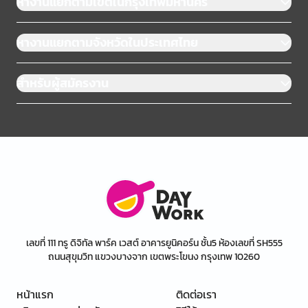
หางานแยกตามเขตในกรุงเทพมหานคร
หางานแยกตามจังหวัดในประเทศไทย
สำหรับผู้สมัครงาน
เลขที่ 111 ทรู ดิจิทัล พาร์ค เวสต์ อาคารยูนิคอร์น ชั้น5 ห้องเลขที่ SH555
ถนนสุขุมวิท แขวงบางจาก เขตพระโขนง กรุงเทพ 10260
หน้าแรก
ติดต่อเรา