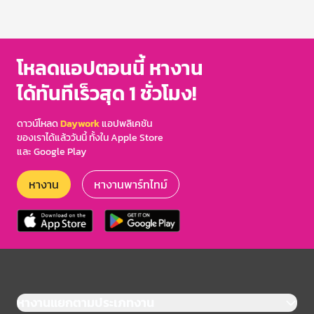
โหลดแอปตอนนี้ หางาน
ได้ทันทีเร็วสุด 1 ชั่วโมง!
ดาวน์โหลด
Daywork
แอปพลิเคชัน
ของเราได้แล้ววันนี้ ทั้งใน Apple Store
และ Google Play
หางาน
หางานพาร์ทไทม์
หางานแยกตามประเภทงาน