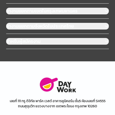
หางานแยกตามเขตในกรุงเทพมหานคร
หางานแยกตามจังหวัดในประเทศไทย
สำหรับผู้สมัครงาน
เลขที่ 111 ทรู ดิจิทัล พาร์ค เวสต์ อาคารยูนิคอร์น ชั้น5 ห้องเลขที่ SH555
ถนนสุขุมวิท แขวงบางจาก เขตพระโขนง กรุงเทพ 10260