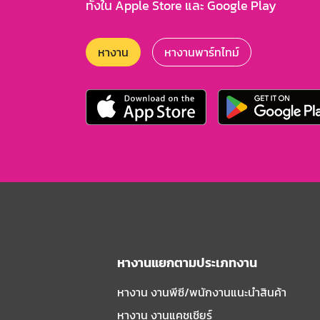
ทั้งใน Apple Store และ Google Play
หางาน
หางานพาร์ทไทม์
หางานแยกตามประเภทงาน
หางาน งานพีซี/พนักงานแนะนําสินค้า
หางาน งานแคชเชียร์