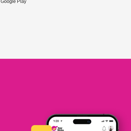
ะ Google Play