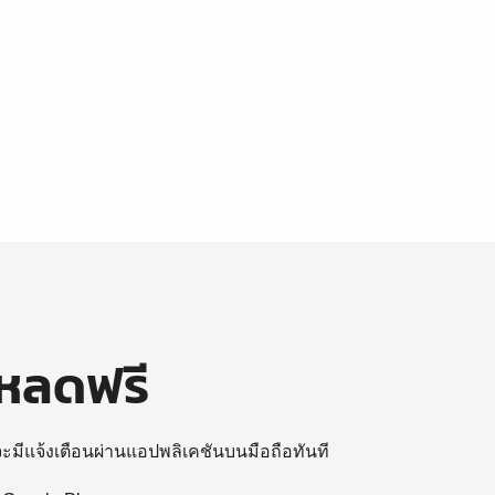
โหลดฟรี
 จะมีแจ้งเตือนผ่านแอปพลิเคชันบนมือถือทันที