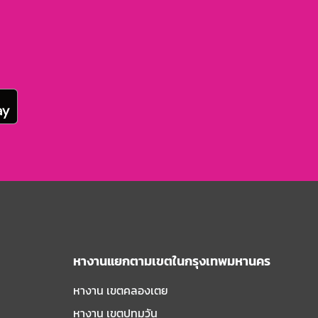
หางานแยกตามเขตในกรุงเทพมหานคร
หางาน เขตคลองเตย
หางาน เขตปทุมวัน