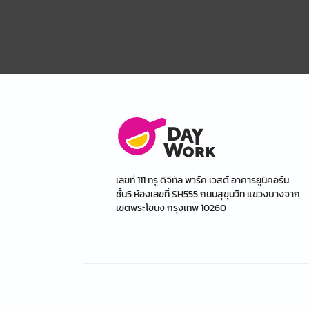
เลขที่ 111 ทรู ดิจิทัล พาร์ค เวสต์ อาคารยูนิคอร์น
ชั้น5 ห้องเลขที่ SH555 ถนนสุขุมวิท แขวงบางจาก
เขตพระโขนง กรุงเทพ 10260