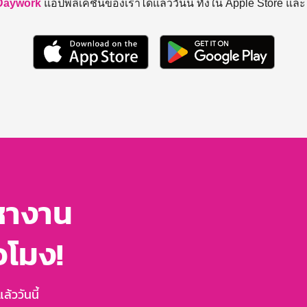
Daywork
แอปพลิเคชันของเราได้แล้ววันนี้ ทั้งใน Apple Store แล
หางาน
่วโมง!
้ววันนี้