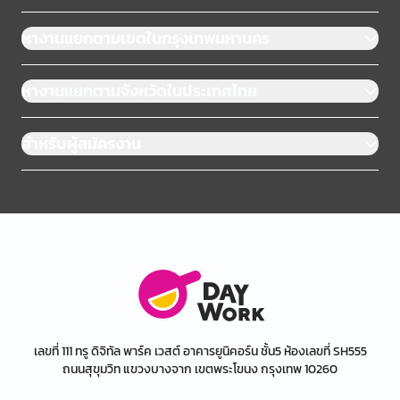
หางานแยกตามเขตในกรุงเทพมหานคร
หางานแยกตามจังหวัดในประเทศไทย
สำหรับผู้สมัครงาน
เลขที่ 111 ทรู ดิจิทัล พาร์ค เวสต์ อาคารยูนิคอร์น ชั้น5 ห้องเลขที่ SH555
ถนนสุขุมวิท แขวงบางจาก เขตพระโขนง กรุงเทพ 10260