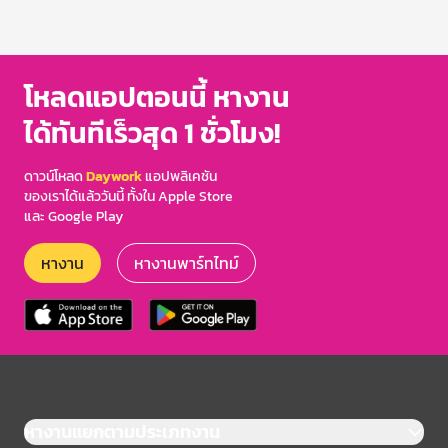
โหลดแอปตอนนี้ หางาน
ได้ทันทีเร็วสุด 1 ชั่วโมง!
ดาวน์โหลด
Daywork
แอปพลิเคชัน
ของเราได้แล้ววันนี้ ทั้งใน Apple Store
และ Google Play
หางาน
หางานพาร์ทไทม์
หางานแยกตามประเภทงาน