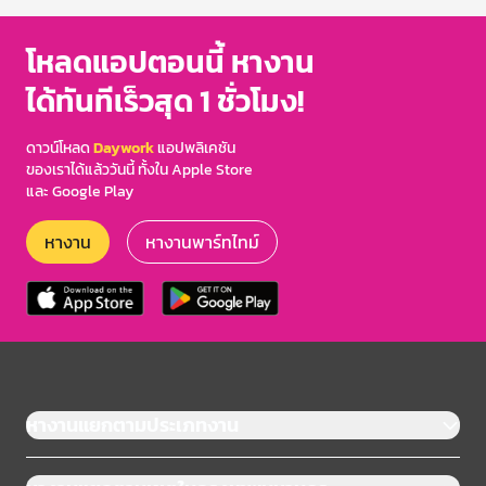
โหลดแอปตอนนี้ หางาน
ได้ทันทีเร็วสุด 1 ชั่วโมง!
ดาวน์โหลด
Daywork
แอปพลิเคชัน
ของเราได้แล้ววันนี้ ทั้งใน Apple Store
และ Google Play
หางาน
หางานพาร์ทไทม์
หางานแยกตามประเภทงาน