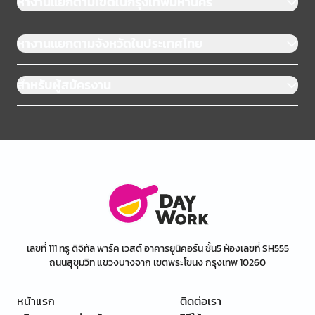
หางานแยกตามเขตในกรุงเทพมหานคร
หางานแยกตามจังหวัดในประเทศไทย
สำหรับผู้สมัครงาน
เลขที่ 111 ทรู ดิจิทัล พาร์ค เวสต์ อาคารยูนิคอร์น ชั้น5 ห้องเลขที่ SH555
ถนนสุขุมวิท แขวงบางจาก เขตพระโขนง กรุงเทพ 10260
หน้าแรก
ติดต่อเรา