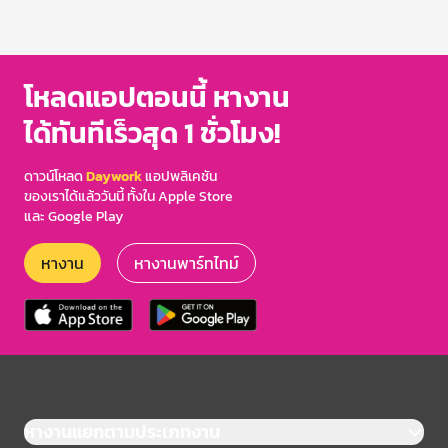
โหลดแอปตอนนี้ หางาน
ได้ทันทีเร็วสุด 1 ชั่วโมง!
ดาวน์โหลด
Daywork
แอปพลิเคชัน
ของเราได้แล้ววันนี้ ทั้งใน Apple Store
และ Google Play
หางาน
หางานพาร์ทไทม์
หางานแยกตามประเภทงาน