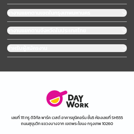
หางานแยกตามเขตในกรุงเทพมหานคร
หางานแยกตามจังหวัดในประเทศไทย
สำหรับผู้สมัครงาน
เลขที่ 111 ทรู ดิจิทัล พาร์ค เวสต์ อาคารยูนิคอร์น ชั้น5 ห้องเลขที่ SH555
ถนนสุขุมวิท แขวงบางจาก เขตพระโขนง กรุงเทพ 10260