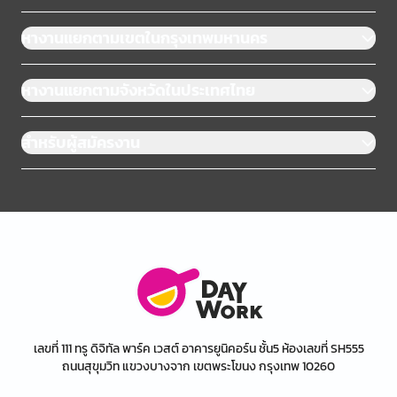
หางานแยกตามเขตในกรุงเทพมหานคร
หางานแยกตามจังหวัดในประเทศไทย
สำหรับผู้สมัครงาน
เลขที่ 111 ทรู ดิจิทัล พาร์ค เวสต์ อาคารยูนิคอร์น ชั้น5 ห้องเลขที่ SH555
ถนนสุขุมวิท แขวงบางจาก เขตพระโขนง กรุงเทพ 10260