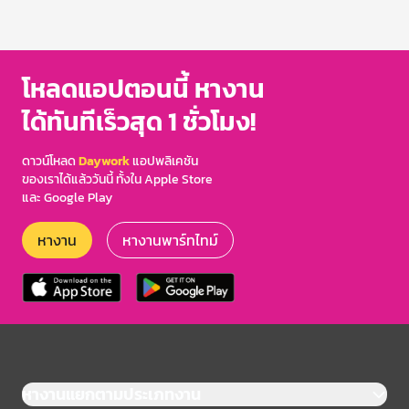
โหลดแอปตอนนี้ หางาน
ได้ทันทีเร็วสุด 1 ชั่วโมง!
ดาวน์โหลด
Daywork
แอปพลิเคชัน
ของเราได้แล้ววันนี้ ทั้งใน Apple Store
และ Google Play
หางาน
หางานพาร์ทไทม์
หางานแยกตามประเภทงาน