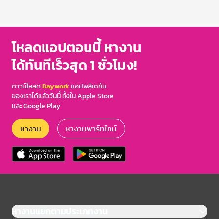
โหลดแอปตอนนี้ หางาน
ได้ทันทีเร็วสุด 1 ชั่วโมง!
ดาวน์โหลด
Daywork
แอปพลิเคชัน
ของเราได้แล้ววันนี้ ทั้งใน Apple Store
และ Google Play
หางาน
หางานพาร์ทไทม์
หางานแยกตามประเภทงาน