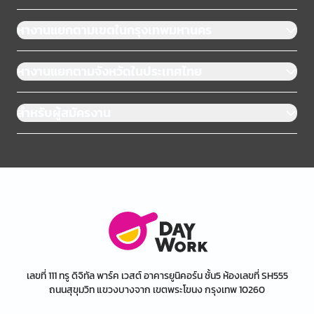
หางานแยกตามเขตในกรุงเทพมหานคร
หางานแยกตามจังหวัดในประเทศไทย
สำหรับผู้สมัครงาน
เลขที่ 111 ทรู ดิจิทัล พาร์ค เวสต์ อาคารยูนิคอร์น ชั้น5 ห้องเลขที่ SH555
ถนนสุขุมวิท แขวงบางจาก เขตพระโขนง กรุงเทพ 10260