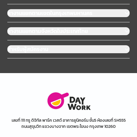
หางานแยกตามเขตในกรุงเทพมหานคร
หางานแยกตามจังหวัดในประเทศไทย
สำหรับผู้สมัครงาน
เลขที่ 111 ทรู ดิจิทัล พาร์ค เวสต์ อาคารยูนิคอร์น ชั้น5 ห้องเลขที่ SH555
ถนนสุขุมวิท แขวงบางจาก เขตพระโขนง กรุงเทพ 10260