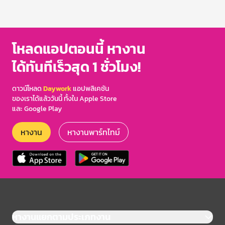
โหลดแอปตอนนี้ หางาน
ได้ทันทีเร็วสุด 1 ชั่วโมง!
ดาวน์โหลด
Daywork
แอปพลิเคชัน
ของเราได้แล้ววันนี้ ทั้งใน Apple Store
และ Google Play
หางาน
หางานพาร์ทไทม์
หางานแยกตามประเภทงาน