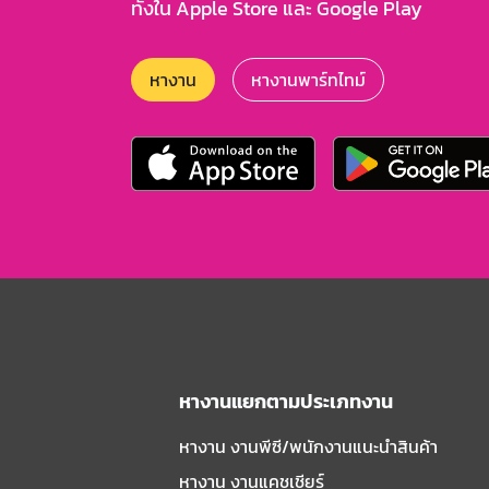
ทั้งใน Apple Store และ Google Play
หางาน
หางานพาร์ทไทม์
หางานแยกตามประเภทงาน
หางาน งานพีซี/พนักงานแนะนําสินค้า
หางาน งานแคชเชียร์