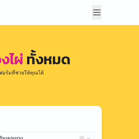
งไผ่
ทั้งหมด
อร์มที่ช่วยให้คุณได้
กตำบล/แขวง