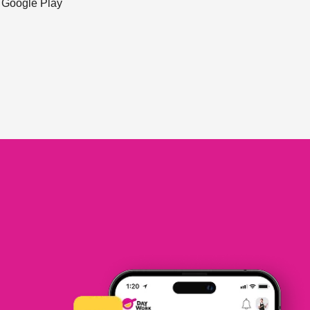
ะ Google Play