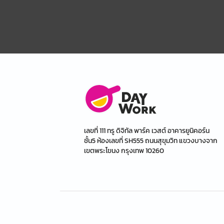
เลขที่ 111 ทรู ดิจิทัล พาร์ค เวสต์ อาคารยูนิคอร์น
ชั้น5 ห้องเลขที่ SH555 ถนนสุขุมวิท แขวงบางจาก
เขตพระโขนง กรุงเทพ 10260