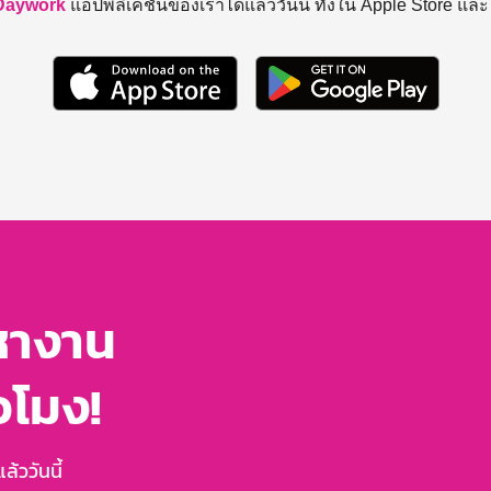
Daywork
แอปพลิเคชันของเราได้แล้ววันนี้ ทั้งใน Apple Store แล
หางาน
่วโมง!
้ววันนี้