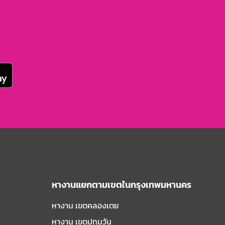
หางานแยกตามเขตในกรุงเทพมหานคร
หางาน เขตคลองเตย
หางาน เขตปทุมวัน