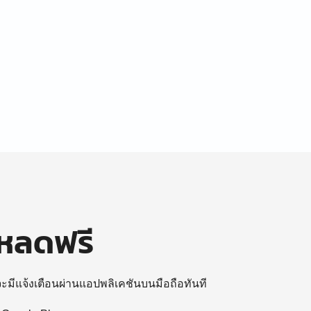
โหลดฟรี
 จะมีแจ้งเตือนผ่านแอปพลิเคชันบนมือถือทันที