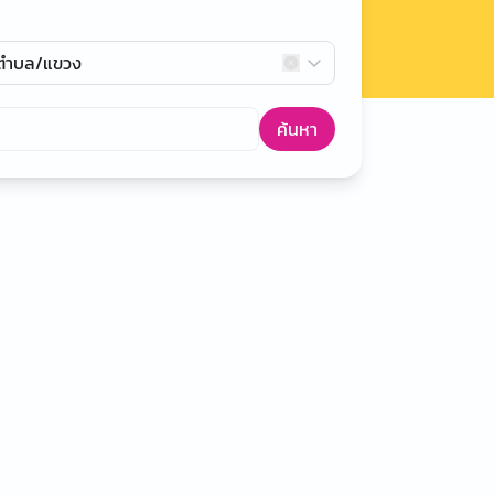
กตำบล/แขวง
ค้นหา