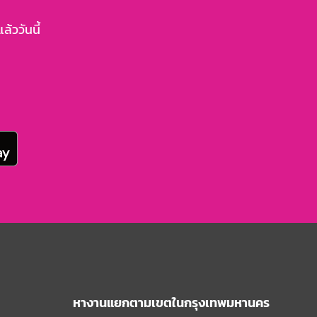
้ววันนี้
หางานแยกตามเขตในกรุงเทพมหานคร