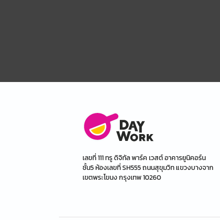
เลขที่ 111 ทรู ดิจิทัล พาร์ค เวสต์ อาคารยูนิคอร์น
ชั้น5 ห้องเลขที่ SH555 ถนนสุขุมวิท แขวงบางจาก
เขตพระโขนง กรุงเทพ 10260