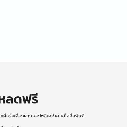
โหลดฟรี
 จะมีแจ้งเตือนผ่านแอปพลิเคชันบนมือถือทันที