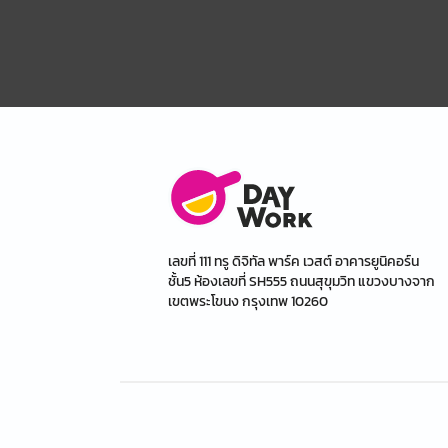
เลขที่ 111 ทรู ดิจิทัล พาร์ค เวสต์ อาคารยูนิคอร์น
ชั้น5 ห้องเลขที่ SH555 ถนนสุขุมวิท แขวงบางจาก
เขตพระโขนง กรุงเทพ 10260