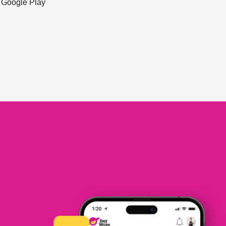
ะ Google Play