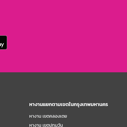
หางานแยกตามเขตในกรุงเทพมหานคร
หางาน เขตคลองเตย
หางาน เขตปทุมวัน