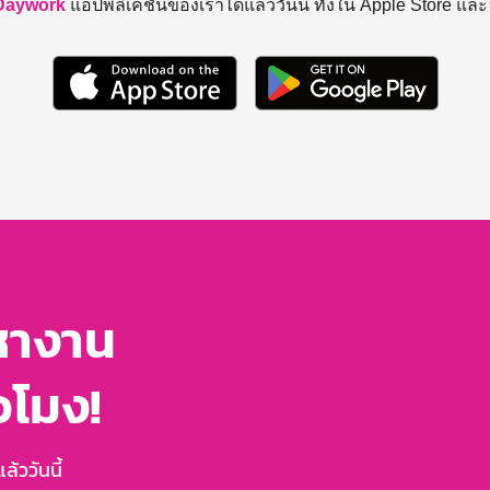
Daywork
แอปพลิเคชันของเราได้แล้ววันนี้ ทั้งใน Apple Store แล
หางาน
่วโมง!
้ววันนี้