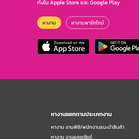
ทั้งใน Apple Store และ Google Play
หางาน
หางานพาร์ทไทม์
หางานแยกตามประเภทงาน
หางาน งานพีซี/พนักงานแนะนําสินค้า
หางาน งานแคชเชียร์