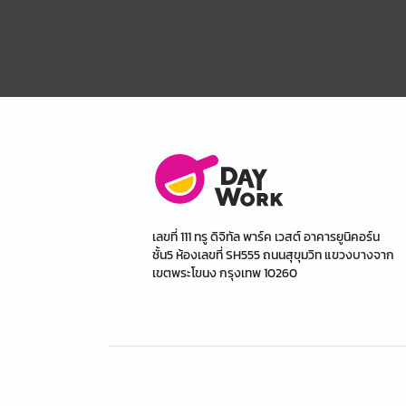
เลขที่ 111 ทรู ดิจิทัล พาร์ค เวสต์ อาคารยูนิคอร์น
ชั้น5 ห้องเลขที่ SH555 ถนนสุขุมวิท แขวงบางจาก
เขตพระโขนง กรุงเทพ 10260