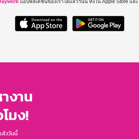
Daywork
แอปพลิเคชันของเราได้แล้ววันนี้ ทั้งใน Apple Store แล
หางาน
่วโมง!
้ววันนี้