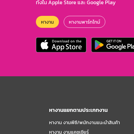
ทั้งใน Apple Store และ Google Play
หางาน
หางานพาร์ทไทม์
หางานแยกตามประเภทงาน
หางาน งานพีซี/พนักงานแนะนําสินค้า
หางาน งานแคชเชียร์