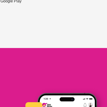
ะ Google Play