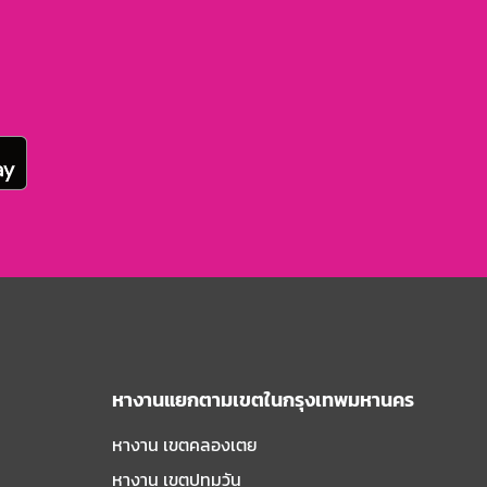
หางานแยกตามเขตในกรุงเทพมหานคร
หางาน เขตคลองเตย
หางาน เขตปทุมวัน