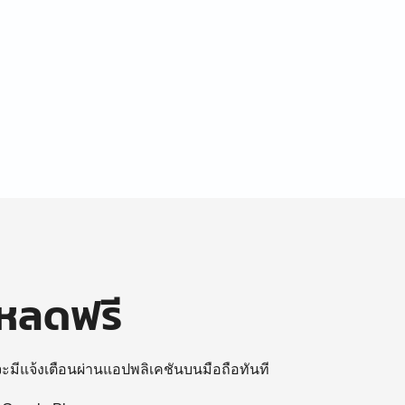
โหลดฟรี
 จะมีแจ้งเตือนผ่านแอปพลิเคชันบนมือถือทันที