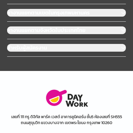
หางานแยกตามเขตในกรุงเทพมหานคร
หางานแยกตามจังหวัดในประเทศไทย
สำหรับผู้สมัครงาน
เลขที่ 111 ทรู ดิจิทัล พาร์ค เวสต์ อาคารยูนิคอร์น ชั้น5 ห้องเลขที่ SH555
ถนนสุขุมวิท แขวงบางจาก เขตพระโขนง กรุงเทพ 10260