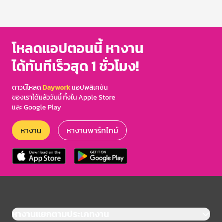
โหลดแอปตอนนี้ หางาน
ได้ทันทีเร็วสุด 1 ชั่วโมง!
ดาวน์โหลด
Daywork
แอปพลิเคชัน
ของเราได้แล้ววันนี้ ทั้งใน Apple Store
และ Google Play
หางาน
หางานพาร์ทไทม์
หางานแยกตามประเภทงาน