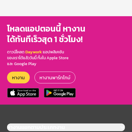
โหลดแอปตอนนี้ หางาน
ได้ทันทีเร็วสุด 1 ชั่วโมง!
ดาวน์โหลด
Daywork
แอปพลิเคชัน
ของเราได้แล้ววันนี้ ทั้งใน Apple Store
และ Google Play
หางาน
หางานพาร์ทไทม์
หางานแยกตามประเภทงาน