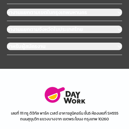
หางานแยกตามเขตในกรุงเทพมหานคร
หางานแยกตามจังหวัดในประเทศไทย
สำหรับผู้สมัครงาน
เลขที่ 111 ทรู ดิจิทัล พาร์ค เวสต์ อาคารยูนิคอร์น ชั้น5 ห้องเลขที่ SH555
ถนนสุขุมวิท แขวงบางจาก เขตพระโขนง กรุงเทพ 10260