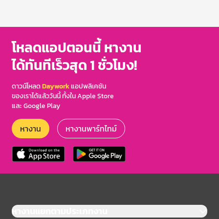
โหลดแอปตอนนี้ หางาน
ได้ทันทีเร็วสุด 1 ชั่วโมง!
ดาวน์โหลด
Daywork
แอปพลิเคชัน
ของเราได้แล้ววันนี้ ทั้งใน Apple Store
และ Google Play
หางาน
หางานพาร์ทไทม์
หางานแยกตามประเภทงาน