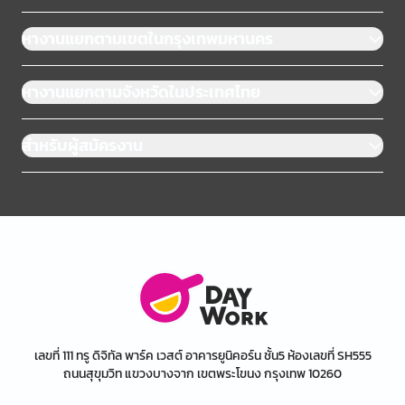
หางานแยกตามเขตในกรุงเทพมหานคร
หางานแยกตามจังหวัดในประเทศไทย
สำหรับผู้สมัครงาน
เลขที่ 111 ทรู ดิจิทัล พาร์ค เวสต์ อาคารยูนิคอร์น ชั้น5 ห้องเลขที่ SH555
ถนนสุขุมวิท แขวงบางจาก เขตพระโขนง กรุงเทพ 10260