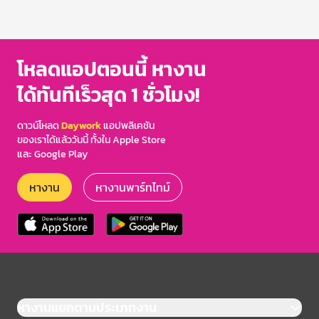
โหลดแอปตอนนี้ หางาน
ได้ทันทีเร็วสุด 1 ชั่วโมง!
ดาวน์โหลด
Daywork
แอปพลิเคชัน
ของเราได้แล้ววันนี้ ทั้งใน Apple Store
และ Google Play
หางาน
หางานพาร์ทไทม์
หางานแยกตามประเภทงาน