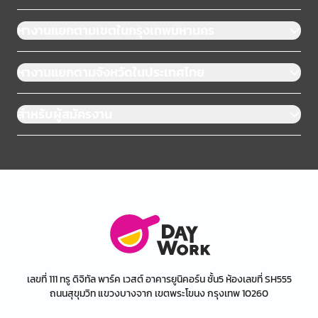
หางานแยกตามเขตในกรุงเทพมหานคร
หางานแยกตามจังหวัดในประเทศไทย
สำหรับผู้สมัครงาน
เลขที่ 111 ทรู ดิจิทัล พาร์ค เวสต์ อาคารยูนิคอร์น ชั้น5 ห้องเลขที่ SH555
ถนนสุขุมวิท แขวงบางจาก เขตพระโขนง กรุงเทพ 10260