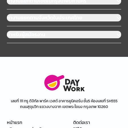
หางานแยกตามเขตในกรุงเทพมหานคร
หางานแยกตามจังหวัดในประเทศไทย
สำหรับผู้สมัครงาน
เลขที่ 111 ทรู ดิจิทัล พาร์ค เวสต์ อาคารยูนิคอร์น ชั้น5 ห้องเลขที่ SH555
ถนนสุขุมวิท แขวงบางจาก เขตพระโขนง กรุงเทพ 10260
หน้าแรก
ติดต่อเรา