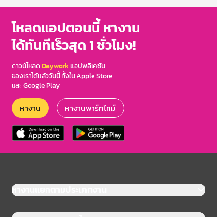
โหลดแอปตอนนี้ หางาน
ได้ทันทีเร็วสุด 1 ชั่วโมง!
ดาวน์โหลด
Daywork
แอปพลิเคชัน
ของเราได้แล้ววันนี้ ทั้งใน Apple Store
และ Google Play
หางาน
หางานพาร์ทไทม์
หางานแยกตามประเภทงาน