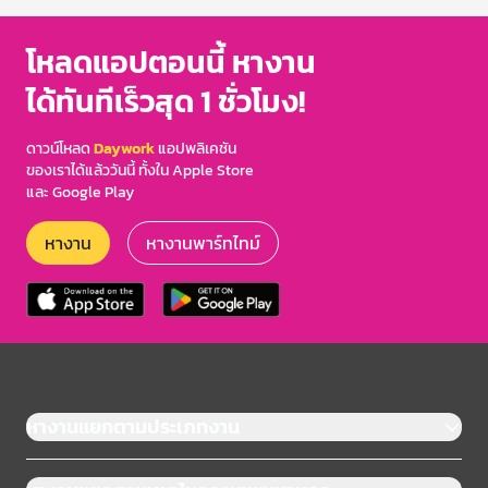
โหลดแอปตอนนี้ หางาน
ได้ทันทีเร็วสุด 1 ชั่วโมง!
ดาวน์โหลด
Daywork
แอปพลิเคชัน
ของเราได้แล้ววันนี้ ทั้งใน Apple Store
และ Google Play
หางาน
หางานพาร์ทไทม์
หางานแยกตามประเภทงาน