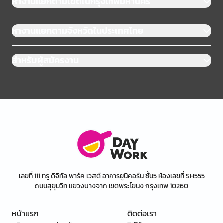
หางานแยกตามเขตในกรุงเทพมหานคร
หางานแยกตามจังหวัดในประเทศไทย
สำหรับผู้สมัครงาน
เลขที่ 111 ทรู ดิจิทัล พาร์ค เวสต์ อาคารยูนิคอร์น ชั้น5 ห้องเลขที่ SH555
ถนนสุขุมวิท แขวงบางจาก เขตพระโขนง กรุงเทพ 10260
หน้าแรก
ติดต่อเรา