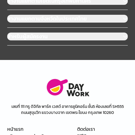
หางานแยกตามเขตในกรุงเทพมหานคร
หางานแยกตามจังหวัดในประเทศไทย
สำหรับผู้สมัครงาน
เลขที่ 111 ทรู ดิจิทัล พาร์ค เวสต์ อาคารยูนิคอร์น ชั้น5 ห้องเลขที่ SH555
ถนนสุขุมวิท แขวงบางจาก เขตพระโขนง กรุงเทพ 10260
หน้าแรก
ติดต่อเรา