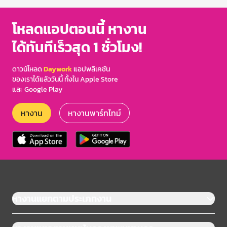
โหลดแอปตอนนี้ หางาน
ได้ทันทีเร็วสุด 1 ชั่วโมง!
ดาวน์โหลด
Daywork
แอปพลิเคชัน
ของเราได้แล้ววันนี้ ทั้งใน Apple Store
และ Google Play
หางาน
หางานพาร์ทไทม์
หางานแยกตามประเภทงาน