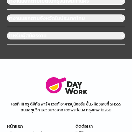
หางานแยกตามเขตในกรุงเทพมหานคร
หางานแยกตามจังหวัดในประเทศไทย
สำหรับผู้สมัครงาน
เลขที่ 111 ทรู ดิจิทัล พาร์ค เวสต์ อาคารยูนิคอร์น ชั้น5 ห้องเลขที่ SH555
ถนนสุขุมวิท แขวงบางจาก เขตพระโขนง กรุงเทพ 10260
หน้าแรก
ติดต่อเรา