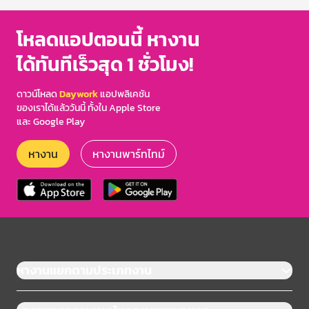
โหลดแอปตอนนี้ หางาน
ได้ทันทีเร็วสุด 1 ชั่วโมง!
ดาวน์โหลด
Daywork
แอปพลิเคชัน
ของเราได้แล้ววันนี้ ทั้งใน Apple Store
และ Google Play
หางาน
หางานพาร์ทไทม์
หางานแยกตามประเภทงาน