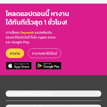
โหลดแอปตอนนี้ หางาน
ได้ทันทีเร็วสุด 1 ชั่วโมง!
ดาวน์โหลด
Daywork
แอปพลิเคชัน
ของเราได้แล้ววันนี้ ทั้งใน Apple Store
และ Google Play
หางาน
หางานพาร์ทไทม์
หางานแยกตามประเภทงาน