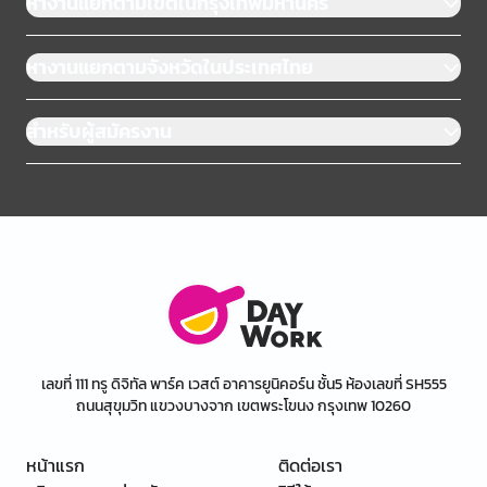
หางานแยกตามเขตในกรุงเทพมหานคร
หางานแยกตามจังหวัดในประเทศไทย
สำหรับผู้สมัครงาน
เลขที่ 111 ทรู ดิจิทัล พาร์ค เวสต์ อาคารยูนิคอร์น ชั้น5 ห้องเลขที่ SH555
ถนนสุขุมวิท แขวงบางจาก เขตพระโขนง กรุงเทพ 10260
หน้าแรก
ติดต่อเรา