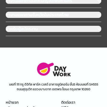
หางานแยกตามเขตในกรุงเทพมหานคร
หางานแยกตามจังหวัดในประเทศไทย
สำหรับผู้สมัครงาน
เลขที่ 111 ทรู ดิจิทัล พาร์ค เวสต์ อาคารยูนิคอร์น ชั้น5 ห้องเลขที่ SH555
ถนนสุขุมวิท แขวงบางจาก เขตพระโขนง กรุงเทพ 10260
หน้าแรก
ติดต่อเรา