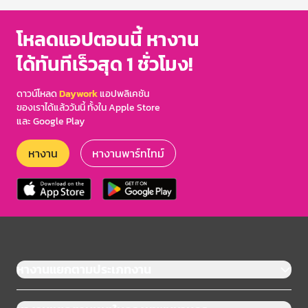
โหลดแอปตอนนี้ หางาน
ได้ทันทีเร็วสุด 1 ชั่วโมง!
ดาวน์โหลด
Daywork
แอปพลิเคชัน
ของเราได้แล้ววันนี้ ทั้งใน Apple Store
และ Google Play
หางาน
หางานพาร์ทไทม์
หางานแยกตามประเภทงาน