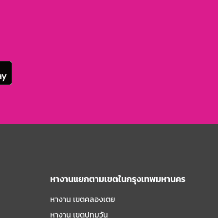
หางานแยกตามเขตในกรุงเทพมหานคร
หางาน เขตคลองเตย
หางาน เขตปทุมวัน