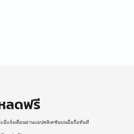
โหลดฟรี
 จะมีแจ้งเตือนผ่านแอปพลิเคชันบนมือถือทันที