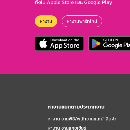
ทั้งใน Apple Store และ Google Play
หางาน
หางานพาร์ทไทม์
หางานแยกตามประเภทงาน
หางาน งานพีซี/พนักงานแนะนําสินค้า
หางาน งานแคชเชียร์