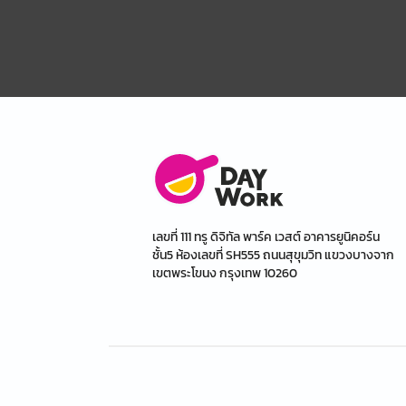
เลขที่ 111 ทรู ดิจิทัล พาร์ค เวสต์ อาคารยูนิคอร์น
ชั้น5 ห้องเลขที่ SH555 ถนนสุขุมวิท แขวงบางจาก
เขตพระโขนง กรุงเทพ 10260