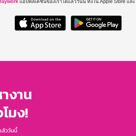
Daywork
แอปพลิเคชันของเราได้แล้ววันนี้ ทั้งใน Apple Store แล
หางาน
่วโมง!
้ววันนี้