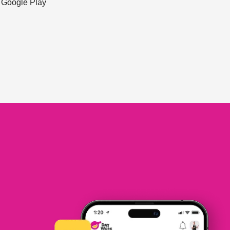
ะ Google Play