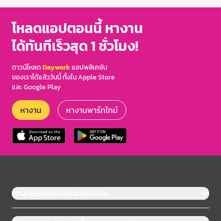
โหลดแอปตอนนี้ หางาน
ได้ทันทีเร็วสุด 1 ชั่วโมง!
ดาวน์โหลด
Daywork
แอปพลิเคชัน
ของเราได้แล้ววันนี้ ทั้งใน Apple Store
และ Google Play
หางาน
หางานพาร์ทไทม์
หางานแยกตามประเภทงาน