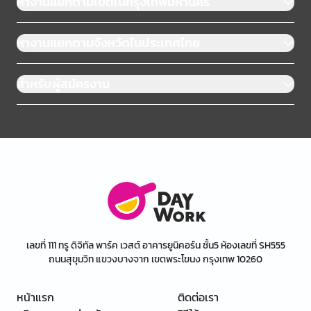
หางานแยกตามเขตในกรุงเทพมหานคร
หางานแยกตามจังหวัดในประเทศไทย
สำหรับผู้สมัครงาน
เลขที่ 111 ทรู ดิจิทัล พาร์ค เวสต์ อาคารยูนิคอร์น ชั้น5 ห้องเลขที่ SH555
ถนนสุขุมวิท แขวงบางจาก เขตพระโขนง กรุงเทพ 10260
หน้าแรก
ติดต่อเรา