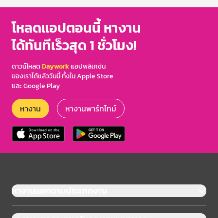
โหลดแอปตอนนี้ หางาน
ได้ทันทีเร็วสุด 1 ชั่วโมง!
ดาวน์โหลด
Daywork
แอปพลิเคชัน
ของเราได้แล้ววันนี้ ทั้งใน Apple Store
และ Google Play
หางาน
หางานพาร์ทไทม์
หางานแยกตามประเภทงาน