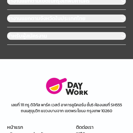
หางานแยกตามเขตในกรุงเทพมหานคร
หางานแยกตามจังหวัดในประเทศไทย
สำหรับผู้สมัครงาน
เลขที่ 111 ทรู ดิจิทัล พาร์ค เวสต์ อาคารยูนิคอร์น ชั้น5 ห้องเลขที่ SH555
ถนนสุขุมวิท แขวงบางจาก เขตพระโขนง กรุงเทพ 10260
หน้าแรก
ติดต่อเรา