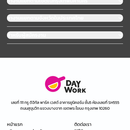
หางานแยกตามเขตในกรุงเทพมหานคร
หางานแยกตามจังหวัดในประเทศไทย
สำหรับผู้สมัครงาน
เลขที่ 111 ทรู ดิจิทัล พาร์ค เวสต์ อาคารยูนิคอร์น ชั้น5 ห้องเลขที่ SH555
ถนนสุขุมวิท แขวงบางจาก เขตพระโขนง กรุงเทพ 10260
หน้าแรก
ติดต่อเรา