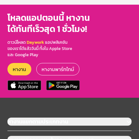
โหลดแอปตอนนี้ หางาน
ได้ทันทีเร็วสุด 1 ชั่วโมง!
ดาวน์โหลด
Daywork
แอปพลิเคชัน
ของเราได้แล้ววันนี้ ทั้งใน Apple Store
และ Google Play
หางาน
หางานพาร์ทไทม์
หางานแยกตามประเภทงาน