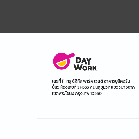
เลขที่ 111 ทรู ดิจิทัล พาร์ค เวสต์ อาคารยูนิคอร์น
ชั้น5 ห้องเลขที่ SH555 ถนนสุขุมวิท แขวงบางจาก
เขตพระโขนง กรุงเทพ 10260