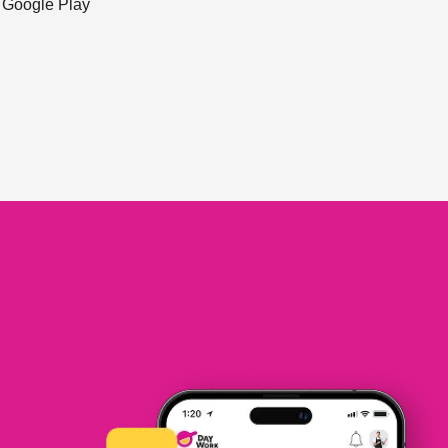
ะ Google Play