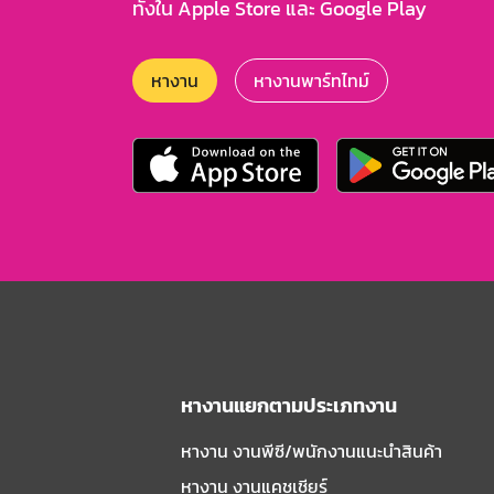
ทั้งใน Apple Store และ Google Play
หางาน
หางานพาร์ทไทม์
หางานแยกตามประเภทงาน
หางาน งานพีซี/พนักงานแนะนําสินค้า
หางาน งานแคชเชียร์