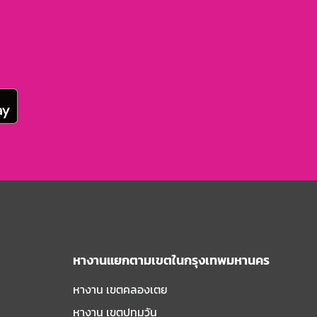
หางานแยกตามเขตในกรุงเทพมหานคร
หางาน เขตคลองเตย
หางาน เขตปทุมวัน