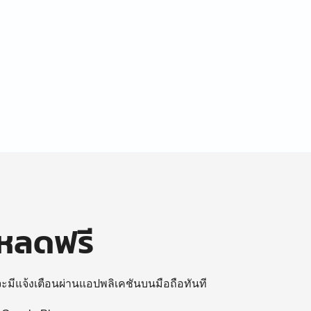
โหลดฟรี
 จะมีแจ้งเตือนผ่านแอปพลิเคชันบนมือถือทันที