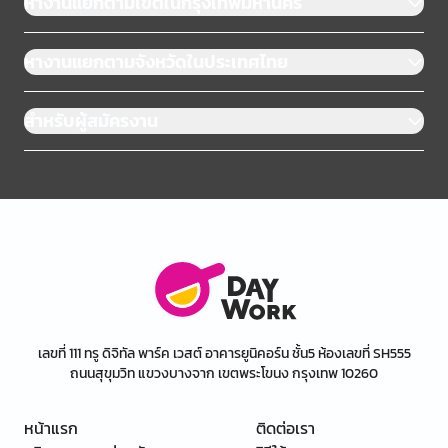
หางานแยกตามเขตในกรุงเทพมหานคร
หางานแยกตามจังหวัดในประเทศไทย
สำหรับผู้สมัครงาน
เลขที่ 111 ทรู ดิจิทัล พาร์ค เวสต์ อาคารยูนิคอร์น ชั้น5 ห้องเลขที่ SH555
ถนนสุขุมวิท แขวงบางจาก เขตพระโขนง กรุงเทพ 10260
หน้าแรก
ติดต่อเรา