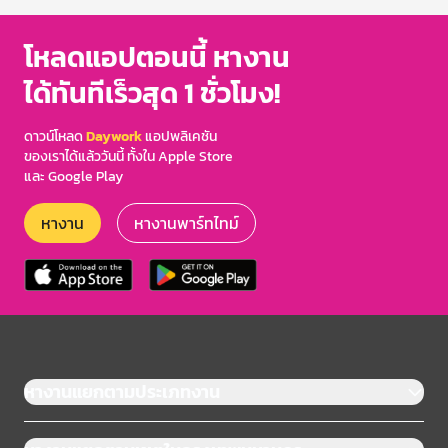
โหลดแอปตอนนี้ หางาน
ได้ทันทีเร็วสุด 1 ชั่วโมง!
ดาวน์โหลด
Daywork
แอปพลิเคชัน
ของเราได้แล้ววันนี้ ทั้งใน Apple Store
และ Google Play
หางาน
หางานพาร์ทไทม์
หางานแยกตามประเภทงาน