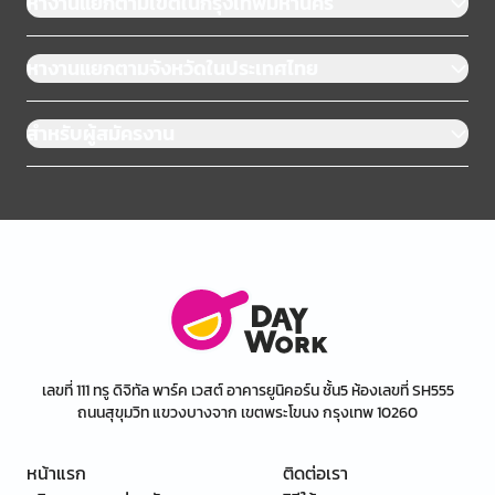
หางานแยกตามเขตในกรุงเทพมหานคร
หางานแยกตามจังหวัดในประเทศไทย
สำหรับผู้สมัครงาน
เลขที่ 111 ทรู ดิจิทัล พาร์ค เวสต์ อาคารยูนิคอร์น ชั้น5 ห้องเลขที่ SH555
ถนนสุขุมวิท แขวงบางจาก เขตพระโขนง กรุงเทพ 10260
หน้าแรก
ติดต่อเรา