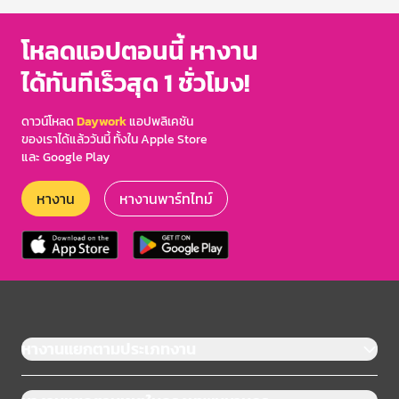
โหลดแอปตอนนี้ หางาน
ได้ทันทีเร็วสุด 1 ชั่วโมง!
ดาวน์โหลด
Daywork
แอปพลิเคชัน
ของเราได้แล้ววันนี้ ทั้งใน Apple Store
และ Google Play
หางาน
หางานพาร์ทไทม์
หางานแยกตามประเภทงาน