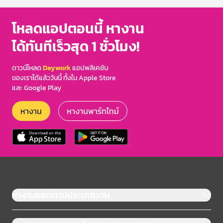
โหลดแอปตอนนี้ หางาน
ได้ทันทีเร็วสุด 1 ชั่วโมง!
ดาวน์โหลด
Daywork
แอปพลิเคชัน
ของเราได้แล้ววันนี้ ทั้งใน Apple Store
และ Google Play
หางาน
หางานพาร์ทไทม์
หางานแยกตามประเภทงาน