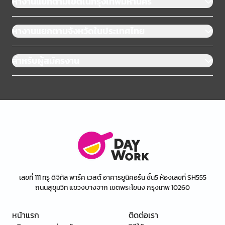
หางานแยกตามเขตในกรุงเทพมหานคร
หางานแยกตามจังหวัดในประเทศไทย
สำหรับผู้สมัครงาน
เลขที่ 111 ทรู ดิจิทัล พาร์ค เวสต์ อาคารยูนิคอร์น ชั้น5 ห้องเลขที่ SH555
ถนนสุขุมวิท แขวงบางจาก เขตพระโขนง กรุงเทพ 10260
หน้าแรก
ติดต่อเรา