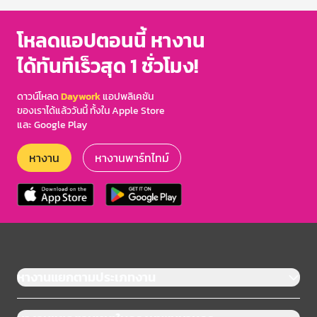
โหลดแอปตอนนี้ หางาน
ได้ทันทีเร็วสุด 1 ชั่วโมง!
ดาวน์โหลด
Daywork
แอปพลิเคชัน
ของเราได้แล้ววันนี้ ทั้งใน Apple Store
และ Google Play
หางาน
หางานพาร์ทไทม์
หางานแยกตามประเภทงาน