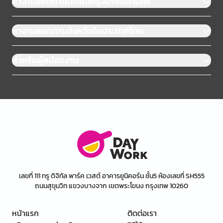
หางานแยกตามเขตในกรุงเทพมหานคร
หางานแยกตามจังหวัดในประเทศไทย
สำหรับผู้สมัครงาน
เลขที่ 111 ทรู ดิจิทัล พาร์ค เวสต์ อาคารยูนิคอร์น ชั้น5 ห้องเลขที่ SH555
ถนนสุขุมวิท แขวงบางจาก เขตพระโขนง กรุงเทพ 10260
หน้าแรก
ติดต่อเรา