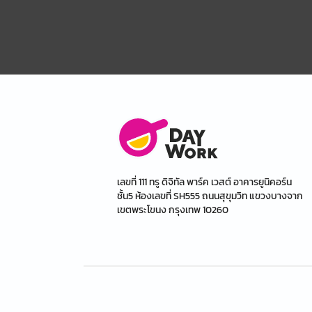
เลขที่ 111 ทรู ดิจิทัล พาร์ค เวสต์ อาคารยูนิคอร์น
ชั้น5 ห้องเลขที่ SH555 ถนนสุขุมวิท แขวงบางจาก
เขตพระโขนง กรุงเทพ 10260