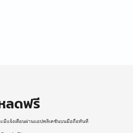
โหลดฟรี
 จะมีแจ้งเตือนผ่านแอปพลิเคชันบนมือถือทันที