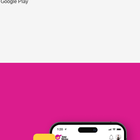
ะ Google Play