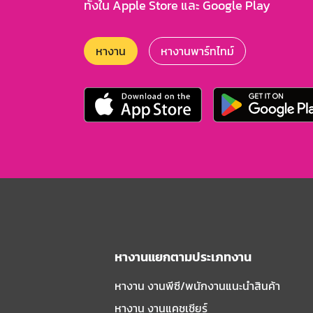
ทั้งใน Apple Store และ Google Play
หางาน
หางานพาร์ทไทม์
หางานแยกตามประเภทงาน
หางาน งานพีซี/พนักงานแนะนําสินค้า
หางาน งานแคชเชียร์