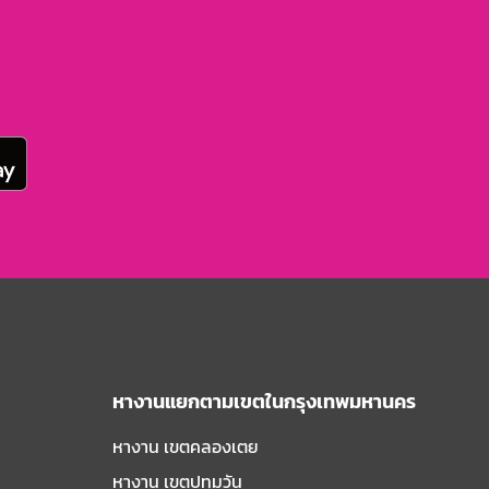
หางานแยกตามเขตในกรุงเทพมหานคร
หางาน เขตคลองเตย
หางาน เขตปทุมวัน