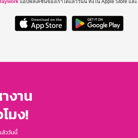
Daywork
แอปพลิเคชันของเราได้แล้ววันนี้ ทั้งใน Apple Store แล
หางาน
่วโมง!
้ววันนี้