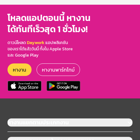
โหลดแอปตอนนี้ หางาน
ได้ทันทีเร็วสุด 1 ชั่วโมง!
ดาวน์โหลด
Daywork
แอปพลิเคชัน
ของเราได้แล้ววันนี้ ทั้งใน Apple Store
และ Google Play
หางาน
หางานพาร์ทไทม์
หางานแยกตามประเภทงาน