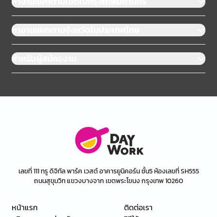
หางานแยกตามเขตในกรุงเทพมหานคร
หางานแยกตามจังหวัดในประเทศไทย
สำหรับผู้สมัครงาน
เลขที่ 111 ทรู ดิจิทัล พาร์ค เวสต์ อาคารยูนิคอร์น ชั้น5 ห้องเลขที่ SH555
ถนนสุขุมวิท แขวงบางจาก เขตพระโขนง กรุงเทพ 10260
หน้าแรก
ติดต่อเรา