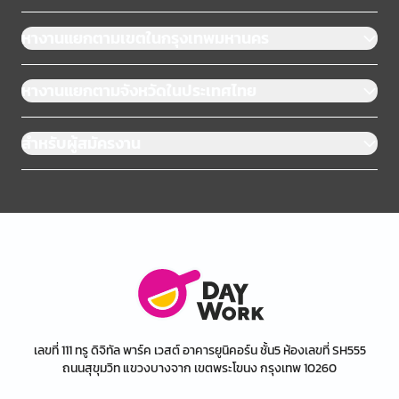
หางานแยกตามเขตในกรุงเทพมหานคร
หางานแยกตามจังหวัดในประเทศไทย
สำหรับผู้สมัครงาน
เลขที่ 111 ทรู ดิจิทัล พาร์ค เวสต์ อาคารยูนิคอร์น ชั้น5 ห้องเลขที่ SH555
ถนนสุขุมวิท แขวงบางจาก เขตพระโขนง กรุงเทพ 10260