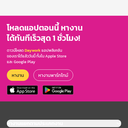
โหลดแอปตอนนี้ หางาน
ได้ทันทีเร็วสุด 1 ชั่วโมง!
ดาวน์โหลด
Daywork
แอปพลิเคชัน
ของเราได้แล้ววันนี้ ทั้งใน Apple Store
และ Google Play
หางาน
หางานพาร์ทไทม์
หางานแยกตามประเภทงาน