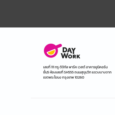
เลขที่ 111 ทรู ดิจิทัล พาร์ค เวสต์ อาคารยูนิคอร์น
ชั้น5 ห้องเลขที่ SH555 ถนนสุขุมวิท แขวงบางจาก
เขตพระโขนง กรุงเทพ 10260