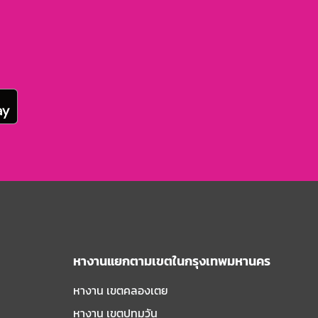
หางานแยกตามเขตในกรุงเทพมหานคร
หางาน เขตคลองเตย
หางาน เขตปทุมวัน