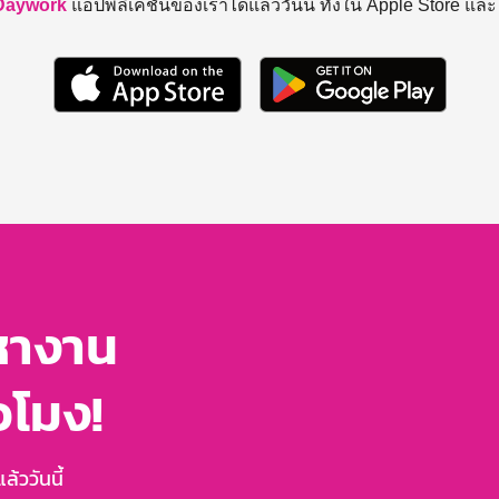
Daywork
แอปพลิเคชันของเราได้แล้ววันนี้ ทั้งใน Apple Store แล
หางาน
่วโมง!
้ววันนี้