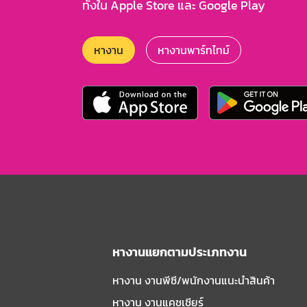
ทั้งใน Apple Store และ Google Play
หางาน
หางานพาร์ทไทม์
หางานแยกตามประเภทงาน
หางาน งานพีซี/พนักงานแนะนําสินค้า
หางาน งานแคชเชียร์