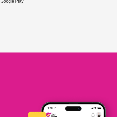
ะ Google Play