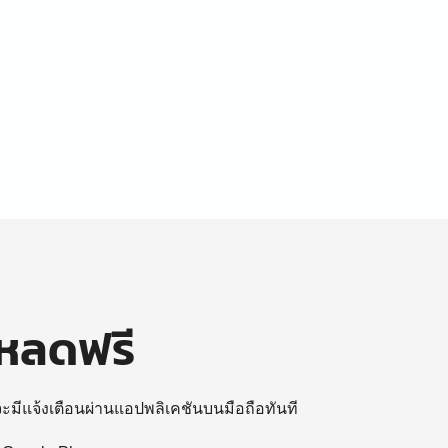
โหลดฟรี
 จะมีแจ้งเตือนผ่านแอปพลิเคชันบนมือถือทันที