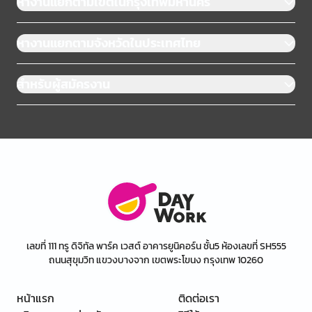
หางานแยกตามเขตในกรุงเทพมหานคร
หางานแยกตามจังหวัดในประเทศไทย
สำหรับผู้สมัครงาน
เลขที่ 111 ทรู ดิจิทัล พาร์ค เวสต์ อาคารยูนิคอร์น ชั้น5 ห้องเลขที่ SH555
ถนนสุขุมวิท แขวงบางจาก เขตพระโขนง กรุงเทพ 10260
หน้าแรก
ติดต่อเรา