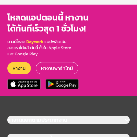
โหลดแอปตอนนี้ หางาน
ได้ทันทีเร็วสุด 1 ชั่วโมง!
ดาวน์โหลด
Daywork
แอปพลิเคชัน
ของเราได้แล้ววันนี้ ทั้งใน Apple Store
และ Google Play
หางาน
หางานพาร์ทไทม์
หางานแยกตามประเภทงาน