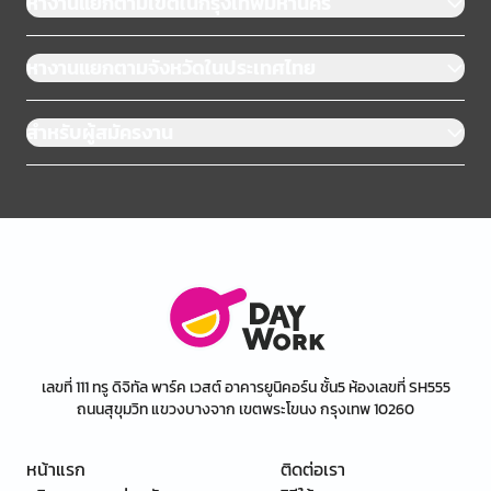
หางานแยกตามเขตในกรุงเทพมหานคร
หางานแยกตามจังหวัดในประเทศไทย
สำหรับผู้สมัครงาน
เลขที่ 111 ทรู ดิจิทัล พาร์ค เวสต์ อาคารยูนิคอร์น ชั้น5 ห้องเลขที่ SH555
ถนนสุขุมวิท แขวงบางจาก เขตพระโขนง กรุงเทพ 10260
หน้าแรก
ติดต่อเรา