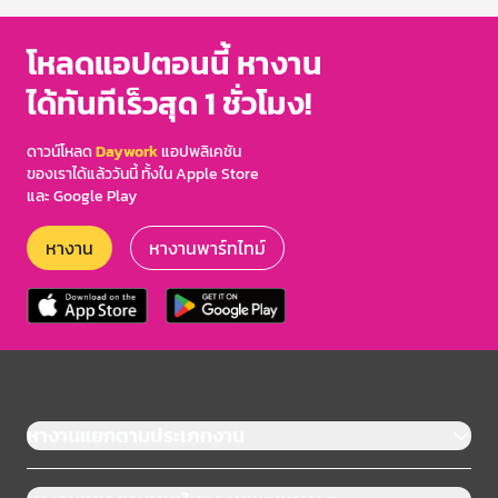
โหลดแอปตอนนี้ หางาน
ได้ทันทีเร็วสุด 1 ชั่วโมง!
ดาวน์โหลด
Daywork
แอปพลิเคชัน
ของเราได้แล้ววันนี้ ทั้งใน Apple Store
และ Google Play
หางาน
หางานพาร์ทไทม์
หางานแยกตามประเภทงาน