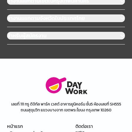
หางานแยกตามเขตในกรุงเทพมหานคร
หางานแยกตามจังหวัดในประเทศไทย
สำหรับผู้สมัครงาน
เลขที่ 111 ทรู ดิจิทัล พาร์ค เวสต์ อาคารยูนิคอร์น ชั้น5 ห้องเลขที่ SH555
ถนนสุขุมวิท แขวงบางจาก เขตพระโขนง กรุงเทพ 10260
หน้าแรก
ติดต่อเรา