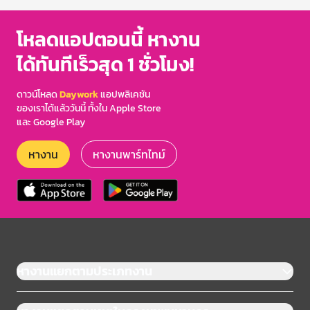
โหลดแอปตอนนี้ หางาน
ได้ทันทีเร็วสุด 1 ชั่วโมง!
ดาวน์โหลด
Daywork
แอปพลิเคชัน
ของเราได้แล้ววันนี้ ทั้งใน Apple Store
และ Google Play
หางาน
หางานพาร์ทไทม์
หางานแยกตามประเภทงาน